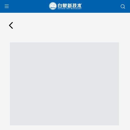


