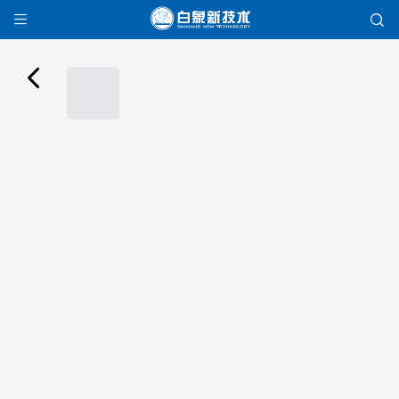


